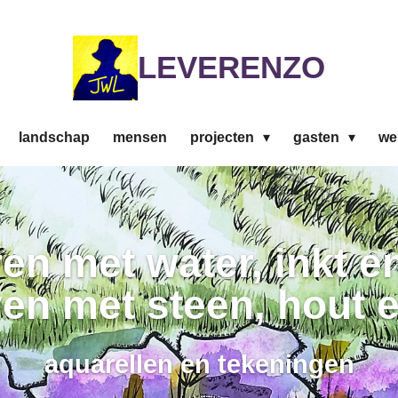
LEVERENZO
landschap
mensen
projecten
gasten
we
en met water, inkt en
n met steen, hout 
aquarellen en tekeningen