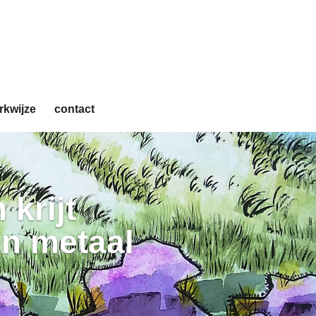
rkwijze
contact
 krijt
en metaal